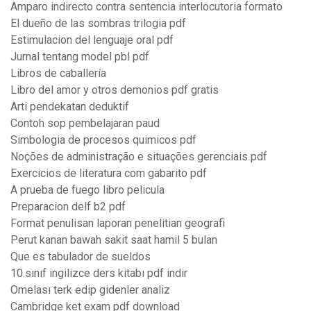
Amparo indirecto contra sentencia interlocutoria formato
El dueño de las sombras trilogia pdf
Estimulacion del lenguaje oral pdf
Jurnal tentang model pbl pdf
Libros de caballería
Libro del amor y otros demonios pdf gratis
Arti pendekatan deduktif
Contoh sop pembelajaran paud
Simbologia de procesos quimicos pdf
Noções de administração e situações gerenciais pdf
Exercicios de literatura com gabarito pdf
A prueba de fuego libro pelicula
Preparacion delf b2 pdf
Format penulisan laporan penelitian geografi
Perut kanan bawah sakit saat hamil 5 bulan
Que es tabulador de sueldos
10.sınıf ingilizce ders kitabı pdf indir
Omelası terk edip gidenler analiz
Cambridge ket exam pdf download