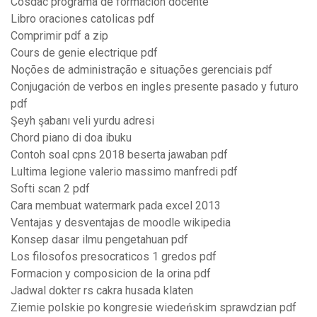
Cosdac programa de formacion docente
Libro oraciones catolicas pdf
Comprimir pdf a zip
Cours de genie electrique pdf
Noções de administração e situações gerenciais pdf
Conjugación de verbos en ingles presente pasado y futuro
pdf
Şeyh şabanı veli yurdu adresi
Chord piano di doa ibuku
Contoh soal cpns 2018 beserta jawaban pdf
Lultima legione valerio massimo manfredi pdf
Softi scan 2 pdf
Cara membuat watermark pada excel 2013
Ventajas y desventajas de moodle wikipedia
Konsep dasar ilmu pengetahuan pdf
Los filosofos presocraticos 1 gredos pdf
Formacion y composicion de la orina pdf
Jadwal dokter rs cakra husada klaten
Ziemie polskie po kongresie wiedeńskim sprawdzian pdf