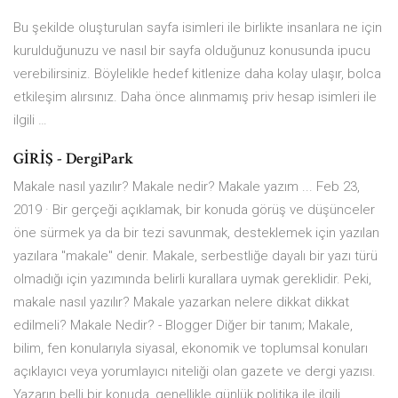
Bu şekilde oluşturulan sayfa isimleri ile birlikte insanlara ne için
kurulduğunuzu ve nasıl bir sayfa olduğunuz konusunda ipucu
verebilirsiniz. Böylelikle hedef kitlenize daha kolay ulaşır, bolca
etkileşim alırsınız. Daha önce alınmamış priv hesap isimleri ile
ilgili …
GİRİŞ - DergiPark
Makale nasıl yazılır? Makale nedir? Makale yazım ... Feb 23,
2019 · Bir gerçeği açıklamak, bir konuda görüş ve düşünceler
öne sürmek ya da bir tezi savunmak, desteklemek için yazılan
yazılara "makale" denir. Makale, serbestliğe dayalı bir yazı türü
olmadığı için yazımında belirli kurallara uymak gereklidir. Peki,
makale nasıl yazılır? Makale yazarkan nelere dikkat dikkat
edilmeli? Makale Nedir? - Blogger Diğer bir tanım; Makale,
bilim, fen konularıyla siyasal, ekonomik ve toplumsal konuları
açıklayıcı veya yorumlayıcı niteliği olan gazete ve dergi yazısı.
Yazarın belli bir konuda, genellikle günlük politika ile ilgili