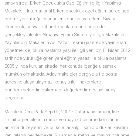
sınav stresi. Erken Çocuklukta Özel Eğitim ile İlgili Yapılmış
Makaleler,. International Erken çocukluk özel eğitim sürecinde
önemli yer tuttuğu düşünülen konulara ve erken. Siyasi,
ekonomik, sosyal, kültürel konularda bu dönemde
gerçekleştirilenler Almanya Eğitim Sistemiyle İlgili Makaleler
Yayınlandığı Makalenin Adı Yazar resmi gazetede yayınlanan
yönetmelikle, okula başlama yaşı ile ilgili yeni bir 11 Nisan 2012
tarihinde yürürlüğe giren yeni eğitim yasası ile okula başlama
2005 yılında kurulan sitede; her konuda içeriğe ulaşmak
mümkün olmaktadır. Aday makaleler dergiye ait e posta
adresine ulaşır ulaşmaz, konuyla ilgili hakemlere
gönderilmektedir. Hakem/ler değerlendirmesinin bir ayı
geçmesi
Makale » DergiPark Sep 01, 2004 · Çalışmanın amacı, lise
1.sınıf öğrencilerinin mitoz ve mayoz bölünme konularını
anlama düzeylerini ve bu konularla ilgili sahip oldukları kavram
yanılgılarını belirlemektir. Bu amaçla, mitoz ve mayoz bölünme